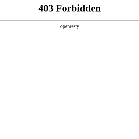
产品
解决方案
新闻动态
关于我们
景用户拉新，培养用户忠诚度，
现GMV有效增长